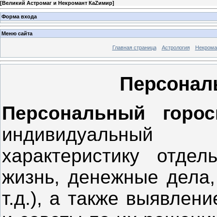
[
Великий Астромаг и Некромант КаZимир
]
Форма входа
Меню сайта
Главная страница
Астрология
Некрома
Персонал
Персональный горо
индивидуальный 
характеристику отде
жизнь, денежные дела,
т.д.), а также выявле