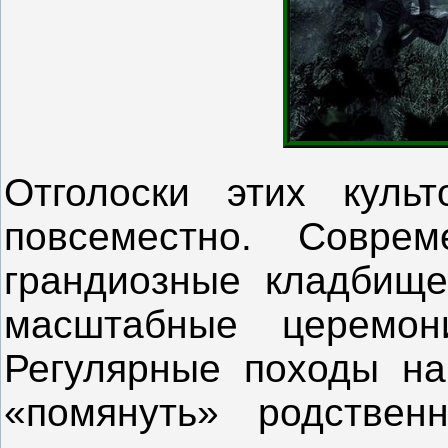
Отголоски этих кул
повсеместно. Совре
грандиозные кладбище
масштабные церемон
Регулярные походы на
«помянуть» родствен