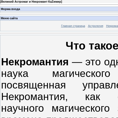
[
Великий Астромаг и Некромант КаZимир
]
Форма входа
Меню сайта
Главная страница
Астрология
Некрома
Что тако
Некромантия
— это од
наука магическог
посвященная управ
Некромантия, как с
научного магического