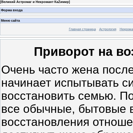
[
Великий Астромаг и Некромант КаZимир
]
Форма входа
Меню сайта
Главная страница
Астрология
Некрома
Приворот на во
Очень часто жена после
начинает испытывать си
восстановить семью. По
все обычные, бытовые 
восстановления отношен