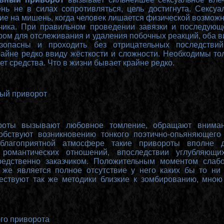
ень не в
силах сопротивляться, цель достигнута. Сексуа
ие на мишень, когда человек лишается физической возможн
зчика. При правильном проведении завязки и последую
ром для отслеживания и удаления побочных реакций, оба в
зопасны и проходить без отрицательных последстви
айне редко ввиду жёсткости и сложности. Необходимы толь
т средства. Что в жизни бывает крайне редко.
ый приворот
роты вызывают любовное томление, обращают внима
собствуют возникновению тонкого поэтично-опьяняющего 
благоприятной атмосфере такие привороты вполне 
 романтических отношений, впоследствии углубляющ
редственно заказчиком. Положительным моментом слаб
 же является полное отсутствие у него каких бы то ни
ствуют так же методики близкие к зомбированию, мною
го приворота