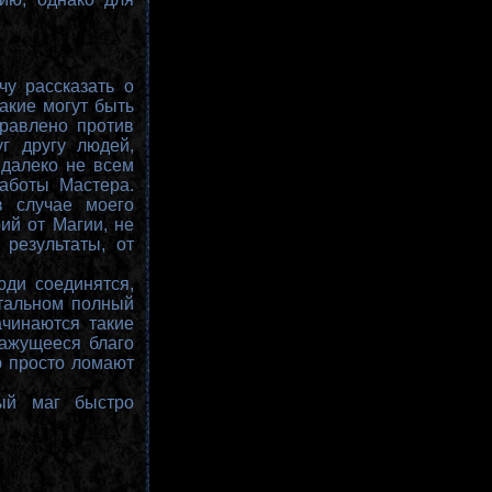
очу рассказать о
какие могут быть
правлено против
г другу людей,
 далеко не всем
аботы Мастера.
в случае моего
ий от Магии, не
 результаты, от
юди соединятся,
стальном полный
ачинаются такие
кажущееся благо
ю просто ломают
ный маг быстро