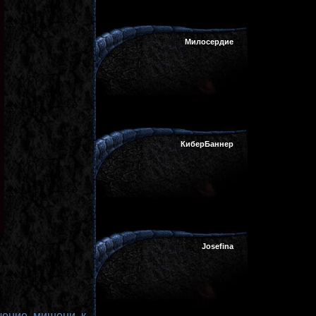
Милосердие
КиберБаннер
Josefina
чение мишени к