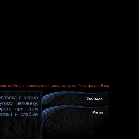
ить любимого человека, парня, девушку, мужа
|
Регистрация
|
Вход
еловека с целью
Закладки
гому человеку.
орота при этом
Магия
вязки и слабые