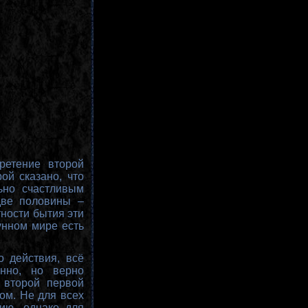
ретение второй
ой сказано, что
ьно счастливым
две половины –
тности бытия эти
унном мире есть
о действия, всё
енно, но верно
 второй первой
гом. Не для всех
ию, однако для