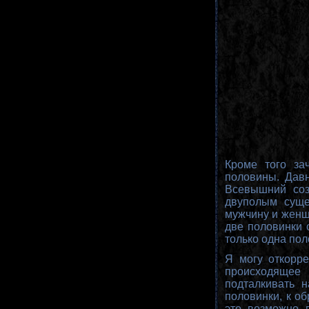
Кроме того за
половины. Давн
Всевышний соз
двуполым суще
мужчину и женщи
две половинки 
только одна пол
Я могу откорре
происходящее 
подталкивать 
половинки, к об
это возможно 