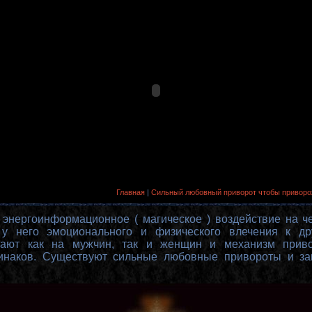
Главная
|
Сильный любовный приворот чтобы приворож
 энергоинформационное ( магическое ) воздействие на ч
 у него эмоционального и физического влечения к дру
ают как на мужчин, так и женщин и механизм прив
динаков. Существуют сильные любовные привороты и за