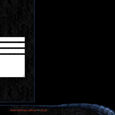
Конструктор сайтов
—
uCoz