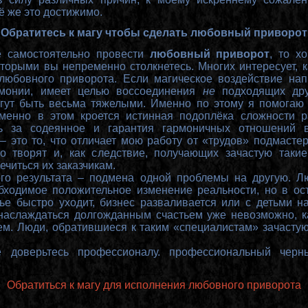
ё же это достижимо.
Обратитесь к магу чтобы сделать любовный приворот
е самостоятельно провести
любовный приворот
, то х
ото
рыми вы непременно столкнетесь.
Многих интересует, 
любовного приворота. Если магическое воздействие на
рмонии, имеет целью воссоединения
не
подходящих дру
гут быть весьма тяжелыми. Именно по этому я помогаю
менно в этом кроется истинная подоплёка сложности р
ть за содеянное и гарантия гармоничных отношений 
– это то, что отличает мою работу от «трудов» подмастер
о творят и, как следствие, получающих зачастую такие
ечиться их заказчикам.
го результата – подмена одной проблемы на другую. Л
бходимое положительное изменение реальности, но в о
ье быстро уходит, бизнес разваливается или с детьми н
наслаждаться долгожданным счастьем уже невозможно, 
ем. Люди, обратившиеся к таким «специалистам» зачасту
 доверьтесь профессионалу. профессиональный чер
Обратиться к магу для исполнения любовного приворота