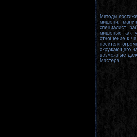
Методы достиже
мишени, манип
специалист, р
мишенью как у
отношение к че
носителя огром
окружающего на
возможные дале
Мастера.