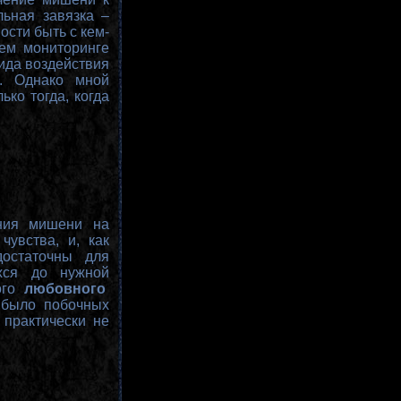
льная завязка –
ости быть с кем-
щем мониторинге
ида воздействия
й. Однако мной
ко тогда, когда
ния мишени на
чувства, и, как
достаточны для
ихся до нужной
ого
любовного
 было побочных
 практически не