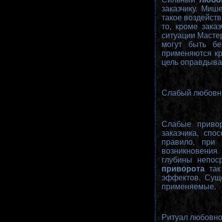
заказчику. Миш
такое воздейств
то, кроме зака
ситуации Масте
могут быть бе
применяются кр
цель оправдывае
Слабый любовн
Слабые приво
заказчика, спо
правило, при 
возникновения
глубины непос
приворота
так
эффектов. Суще
применяемые.
Ритуал любовно