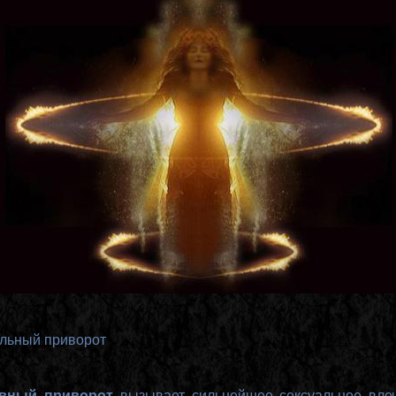
льный приворот
вный приворот
вызывает сильнейшее сексуальное вле