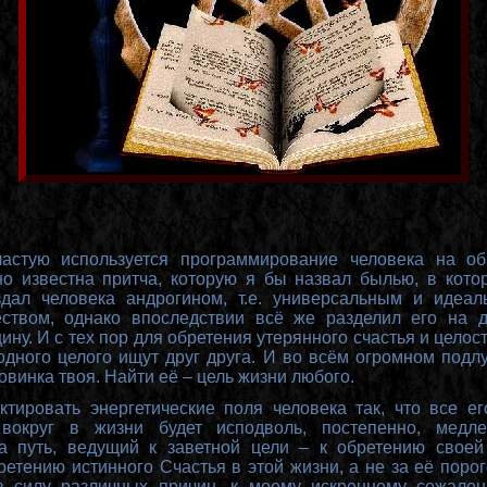
частую используется программирование человека на об
о известна притча, которую я бы назвал былью, в котор
дал человека андрогином, т.е. универсальным и идеал
ством, однако впоследствии всё же разделил его на 
ну. И с тех пор для обретения утерянного счастья и целос
одного целого ищут друг друга. И во всём огромном подл
овинка твоя. Найти её – цель жизни любого.
ктировать энергетические поля человека так, что все ег
вокруг в жизни будет исподволь, постепенно, медл
на путь, ведущий к заветной цели – к обретению своей
ретению истинного Счастья в этой жизни, а не за её поро
в силу различных причин, к моему искреннему сожален