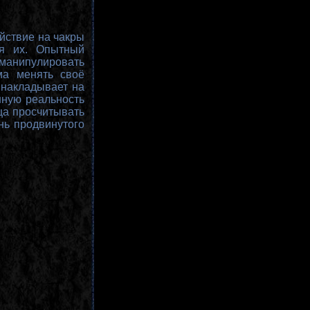
йствие на чакры
ия их. Опытный
манипулировать
ма менять своё
 накладывает на
нную реальность
ца просчитывать
нь продвинутого