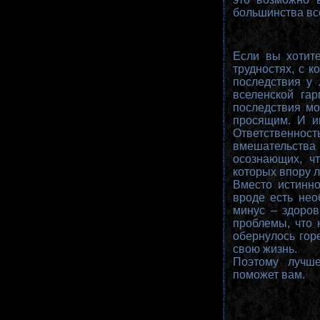
большинства вс
Если вы хотит
трудностях, с к
последствия у 
вселенской га
последствия мо
просящим. И и
Ответственнос
вмешательства 
осознающих, чт
которых впору л
Вместо истинно
вроде есть нео
минус – здоров
проблемы, что 
обернулось гор
свою жизнь.
Поэтому лучше
поможет вам.