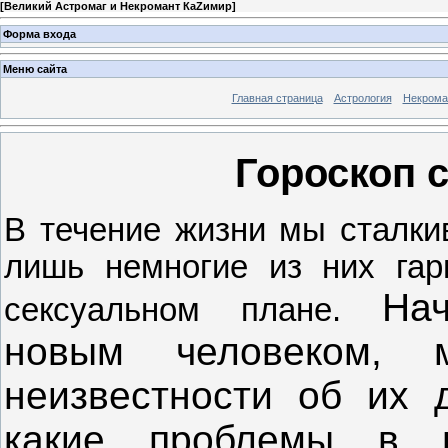
[
Великий Астромаг и Некромант КаZимир
]
Форма входа
Меню сайта
Главная страница
Астрология
Некрома
Гороскоп 
В течение жизни мы сталки
лишь немногие из них га
На
сексуальном плане.
новым человеком,
неизвестности об их 
какие проблемы в н