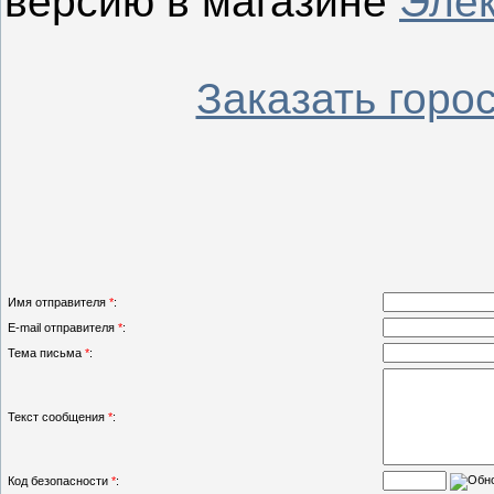
версию в магазине
Элек
Заказать горо
Имя отправителя
*
:
E-mail отправителя
*
:
Тема письма
*
:
Текст сообщения
*
:
Код безопасности
*
: