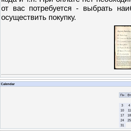
от вас потребуется - выбрать на
осуществить покупку.
Calendar
Пн
Вт
3
4
10
11
17
18
24
25
31