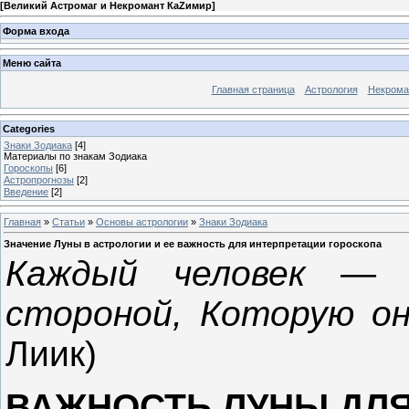
[
Великий Астромаг и Некромант КаZимир
]
Форма входа
Меню сайта
Главная страница
Астрология
Некрома
Categories
Знаки Зодиака
[4]
Материалы по знакам Зодиака
Гороскопы
[6]
Астропрогнозы
[2]
Введение
[2]
Главная
»
Статьи
»
Основы астрологии
»
Знаки Зодиака
Значение Луны в астрологии и ее важность для интерпретации гороскопа
Каждый человек —
стороной, Которую о
Лиик)
ВАЖНОСТЬ ЛУНЫ ДЛЯ